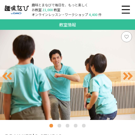
趣味とまなびで毎日を、もっと楽しく
お教室
21,000
教室
オンラインレッスン・ワークショップ
4,400
件
教室情報