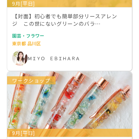
9月[平日]
【対面】初心者でも簡単部分リースアレン
ジ この世にないグリーンのバラ…
園芸・フラワー
東京都 品川区
ＭＩＹＯ ＥＢＩＨＡＲＡ
ワークショップ
9月[平日]