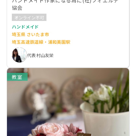
ハンドメイド作家になる為に(社)フィエルテ
協会
オンライン不可
ハンドメイド
埼玉県 さいたま市
埼玉高速鉄道線・浦和美園駅
代表 村山友栄
教室