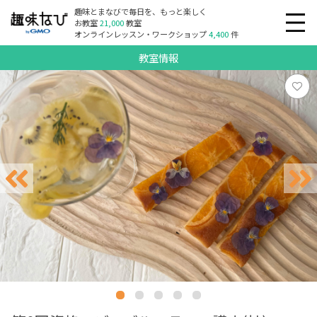
趣味とまなびで毎日を、もっと楽しく
お教室
21,000
教室
オンラインレッスン・ワークショップ
4,400
件
教室情報