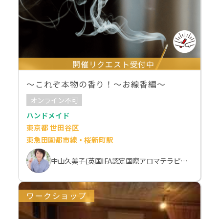
開催リクエスト受付中
～これぞ本物の香り！～お線香編～
オンライン不可
ハンドメイド
東京都 世田谷区
東急田園都市線・桜新町駅
中山久美子(英国IFA認定国際アロマテラピスト）
ワークショップ