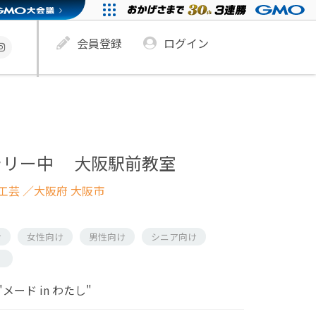
会員登録
ログイン
ラリー中 大阪駅前教室
工芸
／大阪府 大阪市
け
女性向け
男性向け
シニア向け
）
ード in わたし"