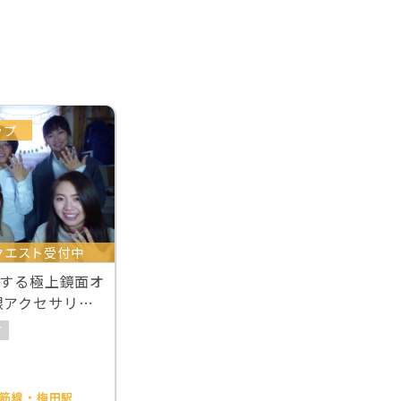
ップ
クエスト受付中
成する極上鏡面オ
銀アクセサリー
可
筋線・梅田駅