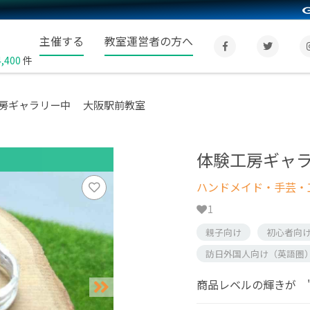
主催する
教室運営者の方へ
4,400
件
房ギャラリー中 大阪駅前教室
体験工房ギャ
ハンドメイド・手芸・
1
親子向け
初心者向
訪日外国人向け（英語圏
商品レベルの輝きが "メ