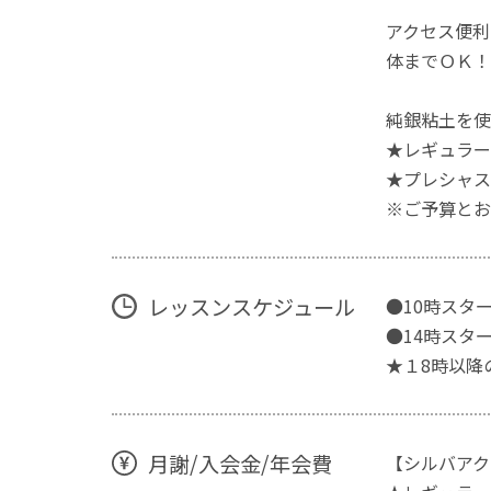
アクセス便利
体までＯＫ！
純銀粘土を使
★レギュラー
★プレシャス
※ご予算とお
レッスンスケジュール
●10時スタ
●14時スタ
★１8時以降
月謝/入会金/年会費
【シルバアク