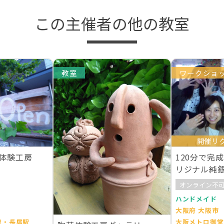
この主催者の他の教室
教室
ワークショ
開催リ
 体験工房
120分で完
リジナル純
講習
オンライン不
ハンドメイド
大阪府 大阪市
線・長居駅
大阪メトロ御堂