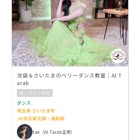
池袋＆さいたまのベリーダンス教室｜Al T
arab
オンライン不可
ダンス
埼玉県 さいたま市
JR京浜東北線・浦和駅
tae（Al Tarab主宰）