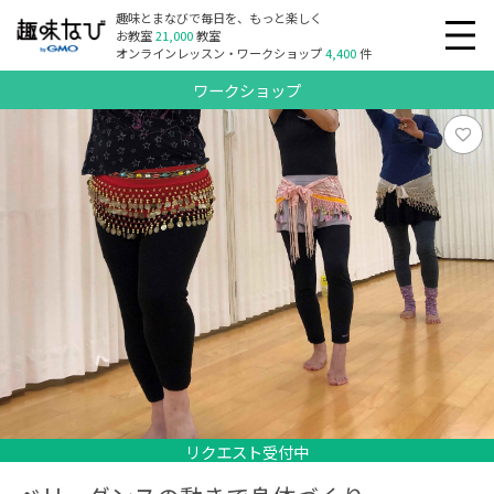
趣味とまなびで毎日を、もっと楽しく
お教室
21,000
教室
オンラインレッスン・ワークショップ
4,400
件
ワークショップ
リクエスト受付中
リクエスト受付中