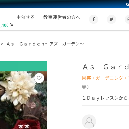
主催する
教室運営者の方へ
4,400
件
Ａｓ Ｇａｒｄｅｎ～アズ ガーデン～
Ａｓ Ｇａｒ
園芸・ガーデニング・フ
0
１Ｄａｙレッスンから