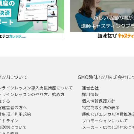
なびについて
GMO趣味なび株式会社に
ンラインレッスン導入支援講座について
運営会社
ンラインレッスンのやり方、始め方
採用情報
催する
個人情報保護方針
室運営者の方へ
特定商取引法の表示
責事項／利用規約
趣味なびエシカル消費推進
イドライン
プロモーションについて
部送信について
メーカー・広告代理店のご
くある質問