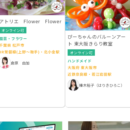
アトリエ Flower Flower
オンライン可
ぴーちゃんのバルーンアー
園芸・フラワー
ト 東大阪きらり教室
千葉県 松戸市
JR常磐線(上野～取手)・北小金駅
オンライン可
ハンドメイド
倉原 由加
大阪府 東大阪市
近鉄奈良線・若江岩田駅
榛木裕子（はりきひろこ）