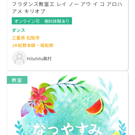
フラダンス教室エ レイ ノー アウ イ コ アロハ
アメ キリオプ
オンライン可
無料体験あり
ダンス
三重県 松阪市
JR紀勢本線・徳和駅
Hiluhilu奥村
教室