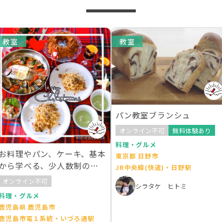
教室
教室
パン教室ブランシュ
オンライン不可
無料体験あり
料理・グルメ
お料理やパン、ケーキ、基本
東京都 日野市
から学べる、少人数制の手
JR中央線(快速)・日野駅
作り教室です。
オンライン不可
シラタケ ヒトミ
料理・グルメ
鹿児島県 鹿児島市
鹿児島市電１系統・いづろ通駅