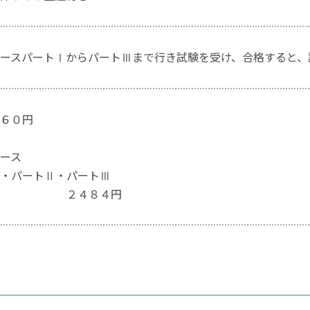
ースパートⅠからパートⅢまで行き試験を受け、合格すると、
６０円
コース
パートⅡ・パートⅢ
４８４円