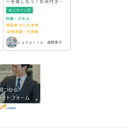
ーを楽しもう！お茶付きオ
ンラインレッスン
オンライン可
料理・グルメ
埼玉県 さいたま市
JR埼京線・大宮駅
ＬａＶａｒｉｅ 森野恵子