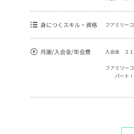
身につくスキル・資格
フアミリーコ
月謝/入会金/年会費
入会金 ２１
フアミリー
パートⅠ・
２