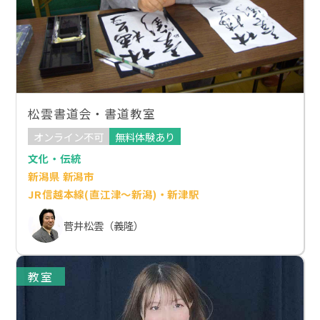
松雲書道会・書道教室
オンライン不可
無料体験あり
文化・伝統
新潟県 新潟市
JR信越本線(直江津～新潟)・新津駅
菅井松雲（義隆）
教室