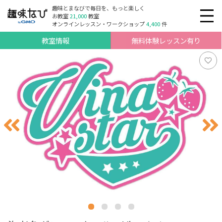
趣味とまなびで毎日を、もっと楽しく
お教室
21,000
教室
オンラインレッスン・ワークショップ
4,400
件
教室情報
無料体験レッスン有り