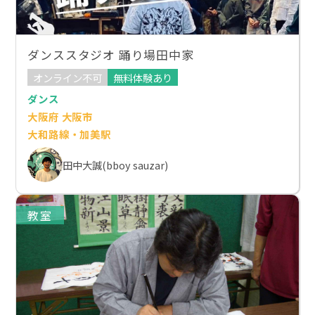
ダンススタジオ 踊り場田中家
オンライン不可
無料体験あり
ダンス
大阪府 大阪市
大和路線・加美駅
田中大誠(bboy sauzar)
教室