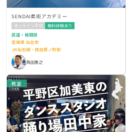
SENDAI柔術アカデミー
オンライン不可
無料体験あり
武道・格闘技
宮城県 仙台市
JR仙石線・陸前原ノ町駅
角田憲之
教室