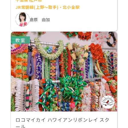
JR常磐線(上野～取手)・北小金駅
倉原 由加
教室
ロコマイカイ ハワイアンリボンレイ スク
ール