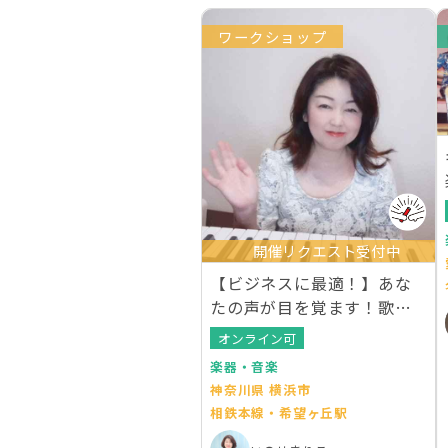
ワークショップ
開催リクエスト受付中
【ビジネスに最適！】あな
たの声が目を覚ます！歌わ
ないボイストレーニング
オンライン可
楽器・音楽
神奈川県 横浜市
相鉄本線・希望ヶ丘駅