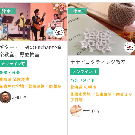
教室
教室
ギター・二胡のEnchante音
楽教室、野並教室
ナナイロタティング教室
オンライン可
オンライン可
楽器・音楽
愛知県 名古屋市
ハンドメイド
名古屋市営地下鉄桜通線・野並駅
北海道 札幌市
札幌市営地下鉄東西線・南郷１８
大畑正幸
丁目駅
ナナイロ。