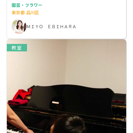
園芸・フラワー
東京都 品川区
ＭＩＹＯ ＥＢＩＨＡＲＡ
教室