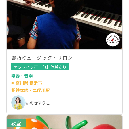
響乃ミュージック・サロン
オンライン可
無料体験あり
楽器・音楽
神奈川県 横浜市
相鉄本線・二俣川駅
いのせまりこ
教室