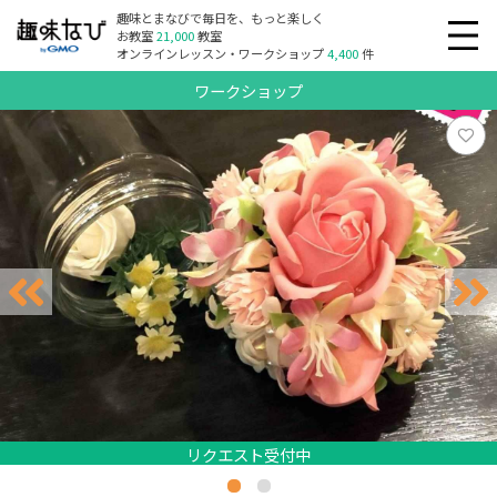
趣味とまなびで毎日を、もっと楽しく
お教室
21,000
教室
オンラインレッスン・ワークショップ
4,400
件
ワークショップ
リクエスト受付中
リクエスト受付中
リクエスト受付中