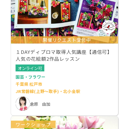
開催リクエスト受付中
１DAYディプロマ取得人気講座【通信可】
人気の花絵額2作品レッスン
オンライン可
園芸・フラワー
千葉県 松戸市
JR常磐線(上野～取手)・北小金駅
倉原 由加
ワークショップ