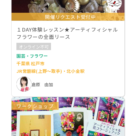
開催リクエスト受付中
１DAY体験レッスン★アーティフィシャル
フラワーの全面リース
オンライン不可
園芸・フラワー
千葉県 松戸市
JR常磐線(上野～取手)・北小金駅
倉原 由加
ワークショップ