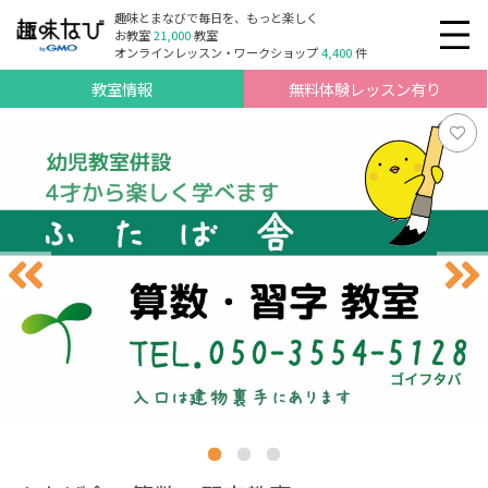
趣味とまなびで毎日を、もっと楽しく
お教室
21,000
教室
オンラインレッスン・ワークショップ
4,400
件
教室情報
無料体験レッスン有り