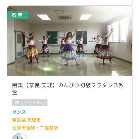
教室
閉鎖【奈良 天理】のんびり初級フラダンス教
室
オンライン不可
ダンス
奈良県 天理市
近鉄天理線・二階堂駅