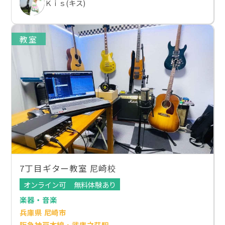
Ｋｉｓ(キス)
教室
7丁目ギター教室 尼崎校
オンライン可
無料体験あり
楽器・音楽
兵庫県 尼崎市
阪急神戸本線・武庫之荘駅