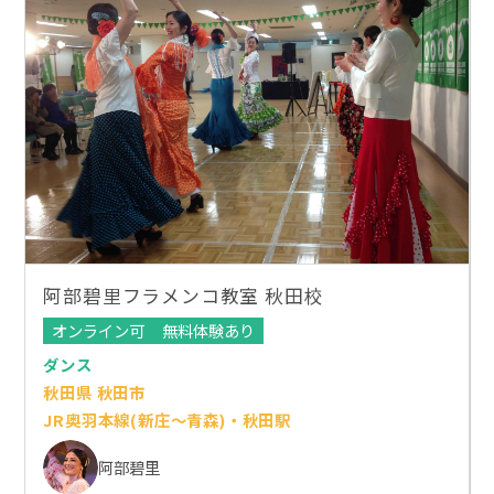
阿部碧里フラメンコ教室 秋田校
オンライン可
無料体験あり
ダンス
秋田県 秋田市
JR奥羽本線(新庄～青森)・秋田駅
阿部碧里