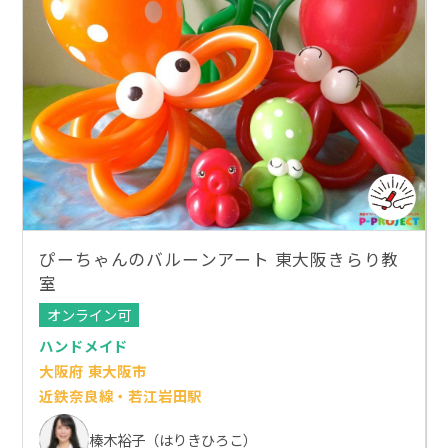
ぴーちゃんのバルーンアート 東大阪きらり教
室
オンライン可
ハンドメイド
大阪府 東大阪市
近鉄奈良線・若江岩田駅
榛木裕子（はりきひろこ）