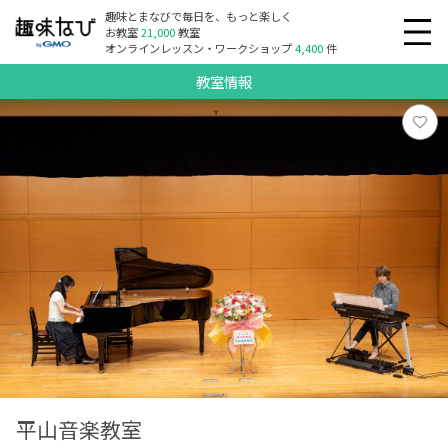
趣味とまなびで毎日を、もっと楽しく
お教室
21,000
教室
オンラインレッスン・ワークショップ
4,400
件
教室情報
平山音楽教室