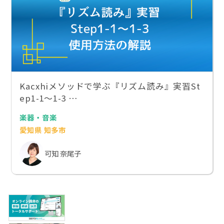
Kacxhiメソッドで学ぶ『リズム読み』実習St
ep1-1〜1-3 …
楽器・音楽
愛知県 知多市
可知 奈尾子