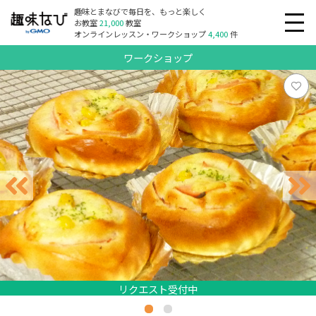
趣味とまなびで毎日を、もっと楽しく
お教室
21,000
教室
オンラインレッスン・ワークショップ
4,400
件
ワークショップ
リクエスト受付中
リクエスト受付中
リクエスト受付中