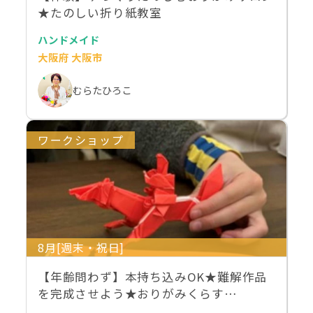
★たのしい折り紙教室
ハンドメイド
大阪府 大阪市
むらたひろこ
ワークショップ
8月[週末・祝日]
【年齢問わず】本持ち込みOK★難解作品
を完成させよう★おりがみくらす…