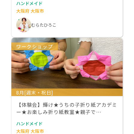
ハンドメイド
大阪府 大阪市
むらたひろこ
ワークショップ
8月[週末・祝日]
【体験会】輝け★うちの子折り紙アカデミ
ー★お楽しみ折り紙教室★親子で…
ハンドメイド
大阪府 大阪市