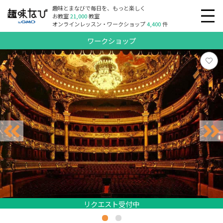
趣味とまなびで毎日を、もっと楽しく
お教室
21,000
教室
オンラインレッスン・ワークショップ
4,400
件
ワークショップ
リクエスト受付中
リクエスト受付中
リクエスト受付中