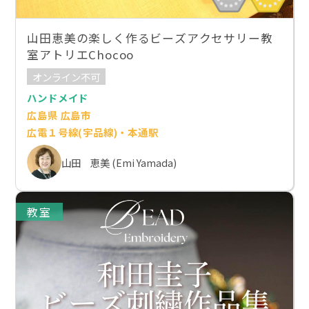
山田恵美の楽しく作るビーズアクセサリー教
室アトリエChocoo
オンライン不可
ハンドメイド
広島県 広島市
広電１号線(宇品線)・本通駅
山田 恵美 (Emi Yamada)
教室