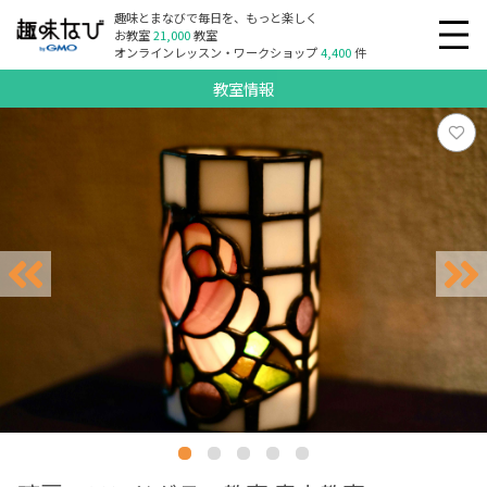
趣味とまなびで毎日を、もっと楽しく
お教室
21,000
教室
オンラインレッスン・ワークショップ
4,400
件
教室情報