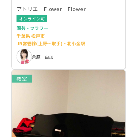
アトリエ Flower Flower
オンライン可
園芸・フラワー
千葉県 松戸市
JR常磐線(上野～取手)・北小金駅
倉原 由加
教室