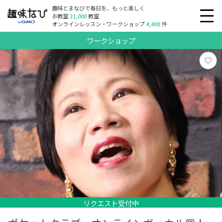
趣味とまなびで毎日を、もっと楽しく
お教室
21,000
教室
オンラインレッスン・ワークショップ
4,400
件
ワークショップ
リクエスト受付中
リクエスト受付中