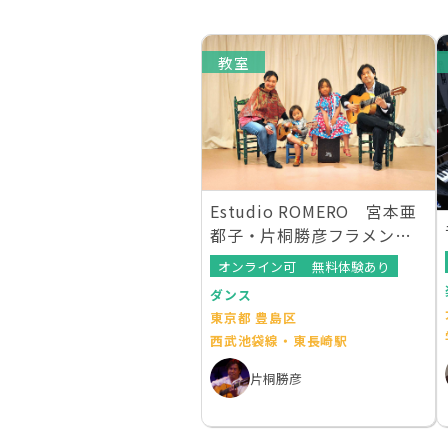
教室
Estudio ROMERO 宮本亜
都子・片桐勝彦フラメンコ
教室
オンライン可
無料体験あり
ダンス
東京都 豊島区
西武池袋線・東長崎駅
片桐勝彦