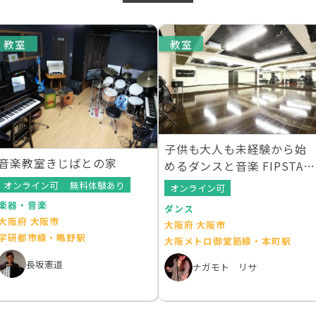
教室
教室
子供も大人も未経験から始
音楽教室きじばとの家
めるダンスと音楽 FIPSTA
(フィプスタ)
オンライン可
無料体験あり
オンライン可
楽器・音楽
ダンス
大阪府 大阪市
大阪府 大阪市
学研都市線・鴫野駅
大阪メトロ御堂筋線・本町駅
長坂憲道
ナガモト リサ