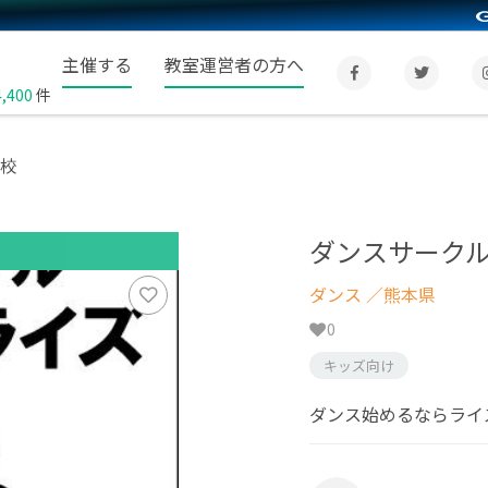
主催する
教室運営者の方へ
4,400
件
南校
ダンスサークル
ダンス
／熊本県
0
キッズ向け
ダンス始めるならライ