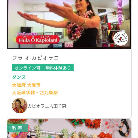
フラ オ カピオラニ
オンライン可
無料体験あり
ダンス
大阪府 大阪市
大阪環状線・西九条駅
カピオラニ吉田千恵
教室