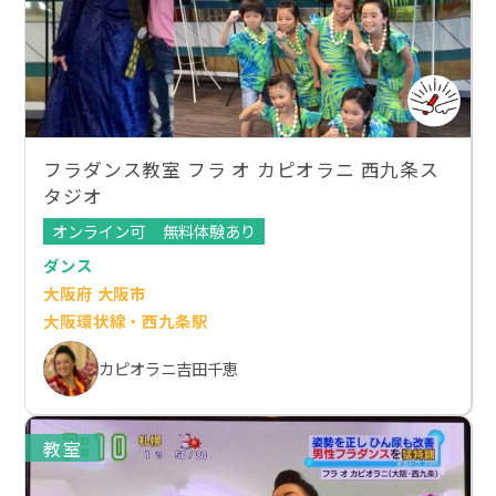
フラダンス教室 フラ オ カピオラニ 西九条ス
タジオ
オンライン可
無料体験あり
ダンス
大阪府 大阪市
大阪環状線・西九条駅
カピオラニ吉田千恵
教室