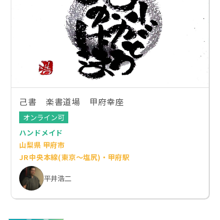
己書 楽書道場 甲府幸座
オンライン可
ハンドメイド
山梨県 甲府市
JR中央本線(東京～塩尻)・甲府駅
平井浩二