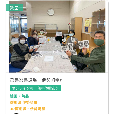
教室
己書楽書道場 伊勢崎幸座
オンライン可
無料体験あり
絵画・陶芸
群馬県 伊勢崎市
JR両毛線・伊勢崎駅