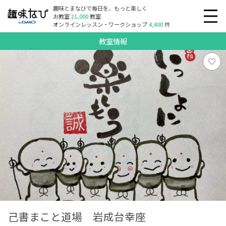
趣味とまなびで毎日を、もっと楽しく
お教室
21,000
教室
オンラインレッスン・ワークショップ
4,400
件
教室情報
己書まこと道場 岩成台幸座