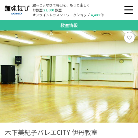
趣味とまなびで毎日を、もっと楽しく
お教室
21,000
教室
オンラインレッスン・ワークショップ
4,400
件
教室情報
木下美紀子バレエCITY 伊丹教室