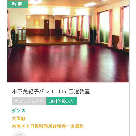
教室
木下美紀子バレエCITY 玉造教室
オンライン不可
無料体験あり
ダンス
大阪府
大阪メトロ長堀鶴見緑地線・玉造駅