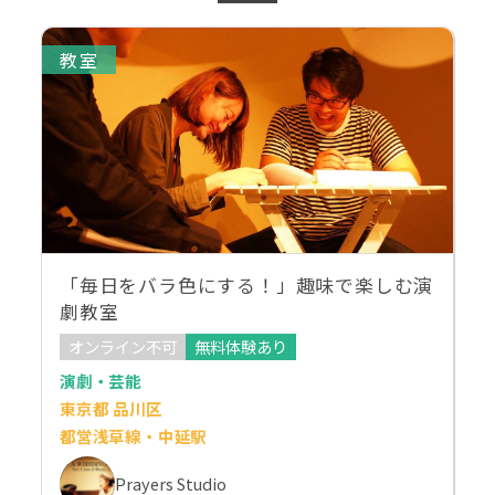
教室
「毎日をバラ色にする！」趣味で楽しむ演
劇教室
オンライン不可
無料体験あり
演劇・芸能
東京都 品川区
都営浅草線・中延駅
Prayers Studio