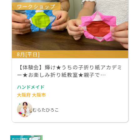
ワークショップ
8月[平日]
【体験会】輝け★うちの子折り紙アカデミ
ー★お楽しみ折り紙教室★親子で…
ハンドメイド
大阪府 大阪市
むらたひろこ