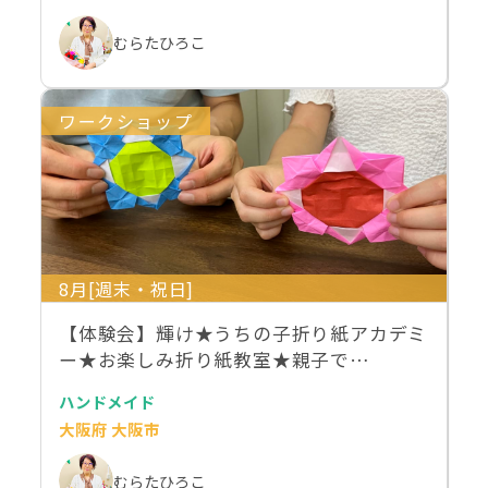
むらたひろこ
ワークショップ
8月[週末・祝日]
【体験会】輝け★うちの子折り紙アカデミ
ー★お楽しみ折り紙教室★親子で…
ハンドメイド
大阪府 大阪市
むらたひろこ