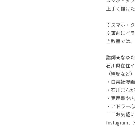
スマホ・タブ
上手く描けた
※スマホ・タ
※事前にイラ
当教室では、
講師★なゆた
石川県在住イ
（経歴など）
・白泉社漫画
・石川まんが
・実用書や広
・アドラー心
＾＾お気軽に
Instagra