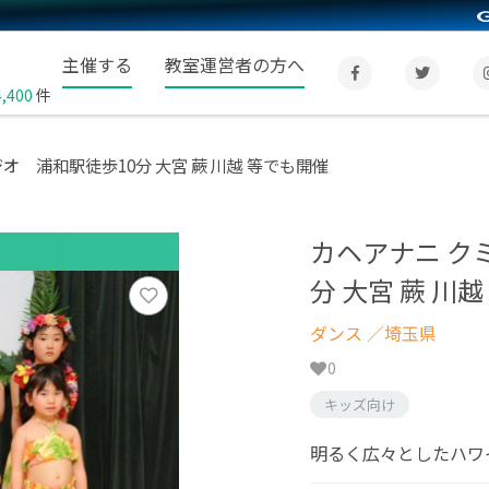
主催する
教室運営者の方へ
4,400
件
オ 浦和駅徒歩10分 大宮 蕨 川越 等でも開催
カヘアナニ ク
分 大宮 蕨 川
ダンス
／埼玉県
0
キッズ向け
明るく広々としたハワ