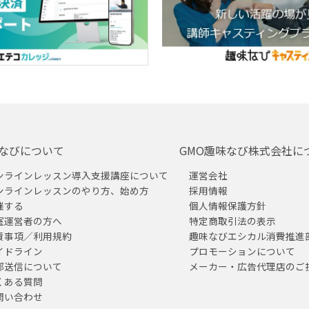
なびについて
GMO趣味なび株式会社に
ンラインレッスン導入支援講座について
運営会社
ンラインレッスンのやり方、始め方
採用情報
催する
個人情報保護方針
室運営者の方へ
特定商取引法の表示
責事項／利用規約
趣味なびエシカル消費推進
イドライン
プロモーションについて
部送信について
メーカー・広告代理店のご
くある質問
問い合わせ