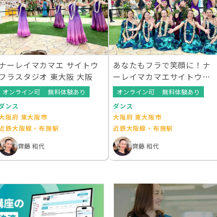
ナーレイマカマエ サイトウ
あなたもフラで笑顔に！ナ
フラスタジオ 東大阪 大阪
ーレイマカマエサイトウフ
ラスタジオ 大阪
オンライン可
無料体験あり
オンライン可
無料体験あり
ダンス
ダンス
大阪府 東大阪市
大阪府 東大阪市
近鉄大阪線・布施駅
近鉄大阪線・布施駅
齊藤 和代
齊藤 和代