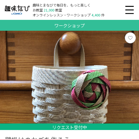
趣味とまなびで毎日を、もっと楽しく
お教室
21,000
教室
オンラインレッスン・ワークショップ
4,400
件
ワークショップ
リクエスト受付中
リクエスト受付中