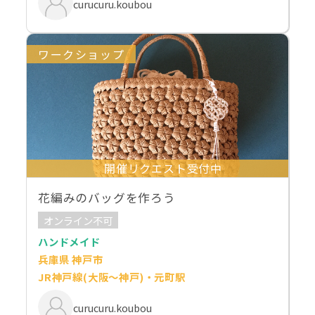
curucuru.koubou
ワークショップ
開催リクエスト受付中
花編みのバッグを作ろう
オンライン不可
ハンドメイド
兵庫県 神戸市
JR神戸線(大阪～神戸)・元町駅
curucuru.koubou