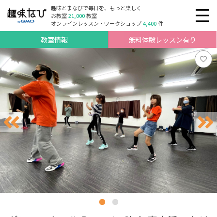
趣味とまなびで毎日を、もっと楽しく
お教室
21,000
教室
オンラインレッスン・ワークショップ
4,400
件
教室情報
無料体験レッスン有り