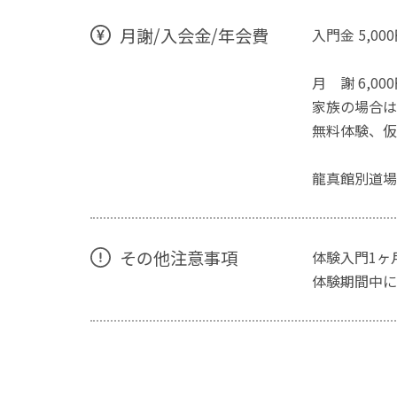
月謝/入会金/年会費
入門金 5,00
月 謝 6,00
家族の場合は最
無料体験、仮
龍真館別道場
その他注意事項
体験入門1ヶ
体験期間中に