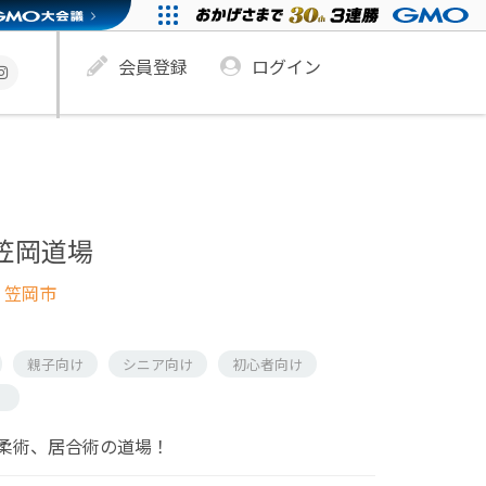
会員登録
ログイン
 笠岡道場
 笠岡市
親子向け
シニア向け
初心者向け
）
柔術、居合術の道場！