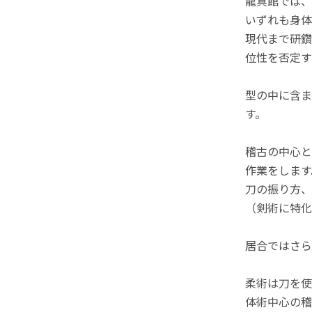
龍真館では、
いずれも身体
現代まで研鑽
位性を否定す
型の中に含ま
す。
稽古の中心と
作業をします
刀の振り方、
（剣術に特化
居合ではさら
柔術は刀を使
体術中心の稽