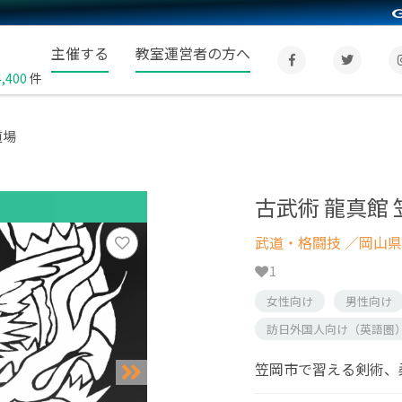
主催する
教室運営者の方へ
4,400
件
道場
古武術 龍真館
武道・格闘技
／岡山県
1
女性向け
男性向け
訪日外国人向け（英語圏
笠岡市で習える剣術、