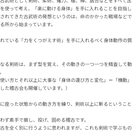
古武術として剣術、柔術、薙刀、槍、棒、居合などをすべて含
を使って考え、「楽に動ける身体」を手に入れることを目指し
されてきた古武術の発想というのは、命のかかった戦場などで
る所から始まっています。
れている「力をくつがえす術」を手に入れるべく身体動作の質
なる剣術は、まず型を覚え、その動きの一つ一つを精査して動
。
使い方とそれ以上に大事な「身体の運び方と変化」＝「機動」
した稽古会も開催しています。）
に座った状態からの動き方を練り、剣術以上に斬るということ
わず素手で崩し、投げ、固める稽古です。
古を全く別に行うように思われますが、これも剣術で学ぶもの