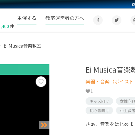
主催する
教室運営者の方へ
4,400
件
Ei Musica音楽教室
Ei Musica音
楽器・音楽（ボイスト
1
キッズ向け
女性向
初心者向け
中上級
さぁ、音楽をはじめま