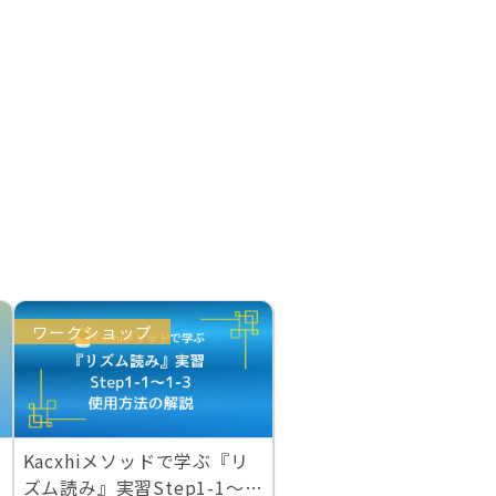
ワークショップ
Kacxhiメソッドで学ぶ『リ
3
ズム読み』実習Step1-1〜1-