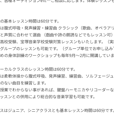
、各種オーディションetc…ご相談に応じます。体験レッスン
の基本レッスン時間は60分です。
は腹式呼吸・発声練習・練習曲 クラシック（歌曲、オペラア
と声質に合わせて選曲 （戯曲や詩の朗読などでもレッスン可
高校受験、宝塚音楽学校受験対策レッスンもいたします。（実
グループのレッスンも可能です。（グループ単位でお申し込み
めの身体訓練のワークショップも毎年9月～2月に開講してい
ーカルクラスのレッスン時間は60分です。
は柔軟体操から腹式呼吸、発声練習、練習曲、ソルフェージュ
のない曲目を練習します。
授業でわからない事があれば、鍵盤ハーモニカやリコーダーな
ッスンとの併用により総合的な音楽学習も可能です。
スはジュニア、シニアクラスとも基本レッスン時間は60分です