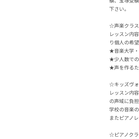
験、宝塚受験
下さい。
☆声楽クラス
レッスン内容
り個人の希望
★音楽大学・
★少人数での
★声を作るた
☆キッズヴォ
レッスン内容
の声域に負担
学校の音楽の
またピアノレ
☆ピアノクラ