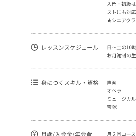
入門・初級は
ストにも対応
★シニアクラ
レッスンスケジュール
日～土の10
お月謝制の生
身につくスキル・資格
声楽
オペラ
ミュージカル
宝塚
月謝/入会金/年会費
月２回コース