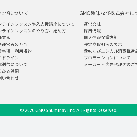
なびについて
GMO趣味なび株式会社に
ンラインレッスン導入支援講座について
運営会社
ンラインレッスンのやり方、始め方
採用情報
催する
個人情報保護方針
室運営者の方へ
特定商取引法の表示
責事項／利用規約
趣味なびエシカル消費推進
イドライン
プロモーションについて
部送信について
メーカー・広告代理店のご
くある質問
問い合わせ
© 2026 GMO Shuminavi Inc. All Rights Reserved.