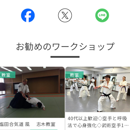
お勧めのワークショップ
教室
教室
40代以上歓迎◇空手と呼吸
塩田合気道 風 志木教室
法で心身強化◇武術空手1日