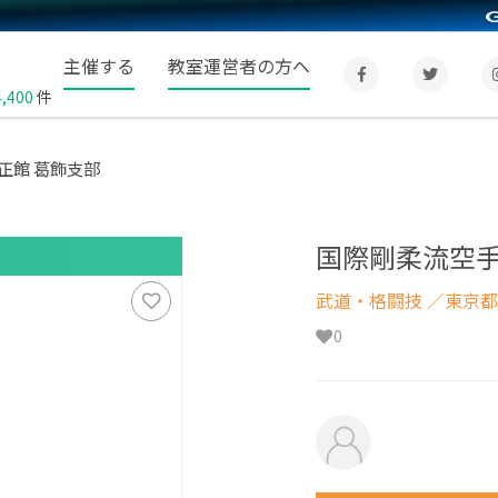
主催する
教室運営者の方へ
4,400
件
正館 葛飾支部
国際剛柔流空手
武道・格闘技
／東京都
0