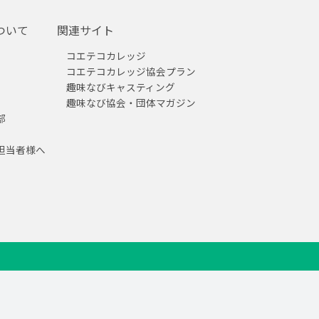
ついて
関連サイト
コエテコカレッジ
コエテコカレッジ協会プラン
趣味なびキャスティング
趣味なび協会・団体マガジン
部
担当者様へ