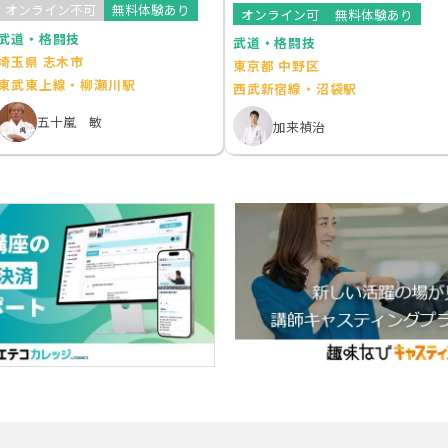
体験＠中野区
オンライン不可
無料体験あり
オンライン可
無料体験あり
武道・格闘技
武道・格闘技
埼玉県 志木市
東京都 中野区
東武東上線・柳瀬川駅
西武新宿線・沼袋駅
五十嵐 敏
加来禎治