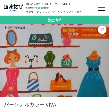
趣味とまなびで毎日を、もっと楽しく
お教室
21,000
教室
オンラインレッスン・ワークショップ
4,400
件
教室情報
パーソナルカラー VIVA