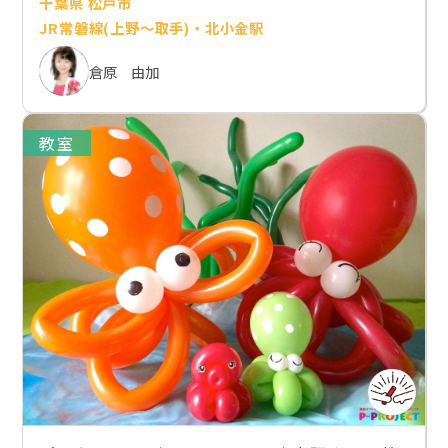
千葉県 松戸市
JR常磐線(上野～取手)・北小金駅
倉原 由加
教室