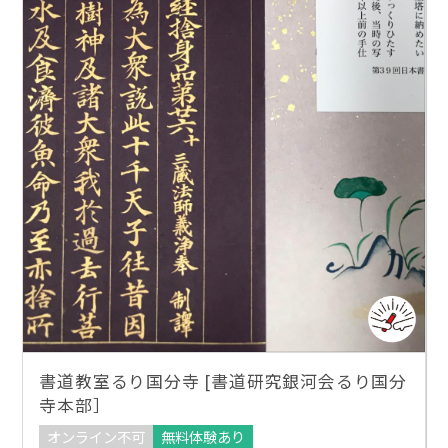
書道教室るり国分寺 [書道研究銀河会るり国分
寺本部］
オンライン不可
無料体験あり