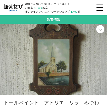
趣味とまなびで毎日を、もっと楽しく
お教室
21,000
教室
オンラインレッスン・ワークショップ
4,400
件
教室情報
トールペイント アトリエ リラ みつわ