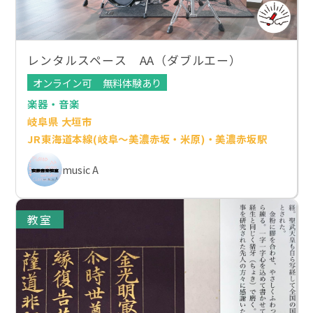
レンタルスペース AA（ダブルエー）
オンライン可
無料体験あり
楽器・音楽
岐阜県 大垣市
JR東海道本線(岐阜～美濃赤坂・米原)・美濃赤坂駅
music A
教室