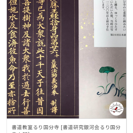
書道教室るり国分寺 [書道研究銀河会るり国分