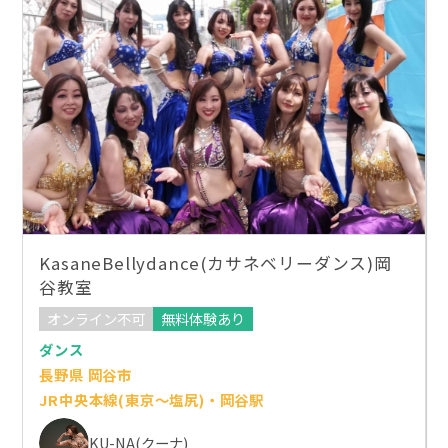
KasaneBellydance(カサネベリーダンス)岡
谷教室
オンライン不可
無料体験あり
ダンス
長野県 岡谷市
JR中央本線(東京～塩尻)・岡谷駅
KU-NA(クーナ)