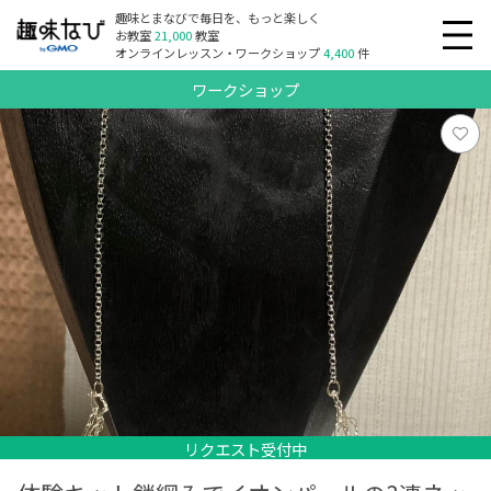
趣味とまなびで毎日を、もっと楽しく
お教室
21,000
教室
オンラインレッスン・ワークショップ
4,400
件
ワークショップ
リクエスト受付中
リクエスト受付中