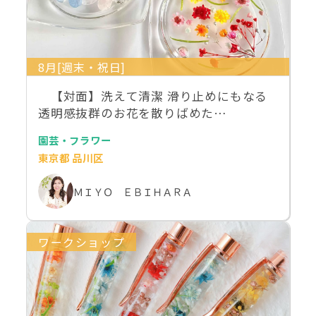
8月[週末・祝日]
【対面】洗えて清潔 滑り止めにもなる
透明感抜群のお花を散りばめた…
園芸・フラワー
東京都 品川区
ＭＩＹＯ ＥＢＩＨＡＲＡ
ワークショップ