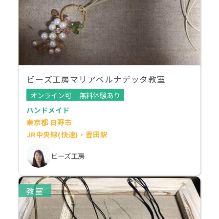
ビーズ工房マリアベルナデッタ教室
オンライン可
無料体験あり
ハンドメイド
東京都 日野市
JR中央線(快速)・豊田駅
ビーズ工房
教室