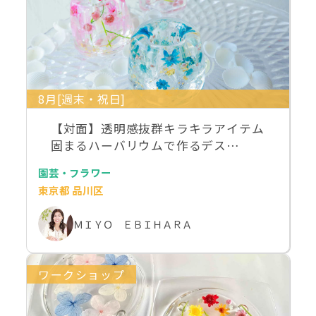
8月[週末・祝日]
【対面】透明感抜群キラキラアイテム
固まるハーバリウムで作るデス…
園芸・フラワー
東京都 品川区
ＭＩＹＯ ＥＢＩＨＡＲＡ
ワークショップ