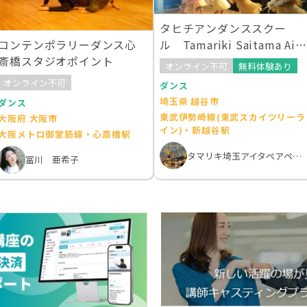
タヒチアンダンススクー
ル Tamariki Saitama Aita
コンテンポラリーダンス心
epeapea 蒲生 北越谷 大
斎橋スタジオポイント
オンライン不可
無料体験あり
袋 教室 WAnest
オンライン不可
ダンス
埼玉県 越谷市
ダンス
東武伊勢崎線(東武スカイツリーラ
大阪府 大阪市
イン)・新越谷駅
大阪メトロ御堂筋線・心斎橋駅
タマリキ埼玉アイタペアペア 越谷ヨガピラティススクール
冨川 亜希子