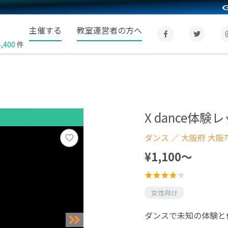
主催する
教室運営者の方へ
4,400
件
X dance体験
ダンス
／ 大阪府 大阪
¥1,100〜
女性向け
ダンスで未知の体験と