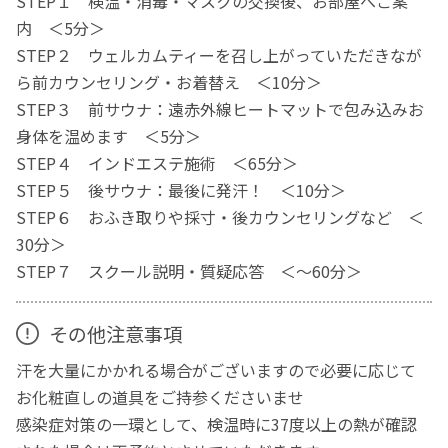
STEP１ 検温・消毒・マスクの交換後、お部屋へご案
内 ＜5分＞
STEP２ ウェルカムティーを召し上がっていただきなが
ら前カウンセリング・お着替え ＜10分＞
STEP３ 前サウナ：遠赤外線ヒートマットで包み込みお
身体を温めます ＜5分＞
STEP４ インドエステ施術 ＜65分＞
STEP５ 後サウナ：最後に発汗！ ＜10分＞
STEP６ おふき取りや採寸・後カウンセリングなど ＜
30分＞
STEP７ スクール説明・質疑応答 ＜〜60分＞
その他注意事項
汗を大量にかかれる場合がございますので必要に応じて
お化粧直しの道具をご持参くださいませ
感染症対策の一環として、検温時に37度以上の熱が確認