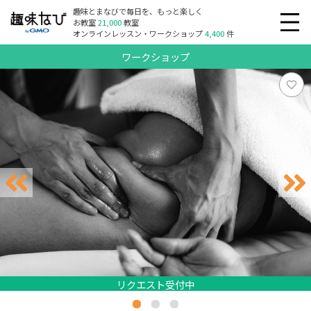
趣味とまなびで毎日を、もっと楽しく
お教室
21,000
教室
オンラインレッスン・ワークショップ
4,400
件
ワークショップ
リクエスト受付中
リクエスト受付中
リクエスト受付中
リクエスト受付中