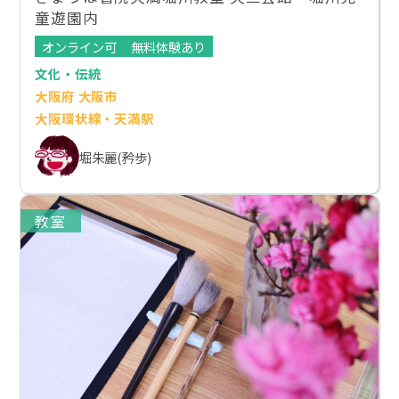
童遊園内
オンライン可
無料体験あり
文化・伝統
大阪府 大阪市
大阪環状線・天満駅
堀朱麗(矜歩)
教室