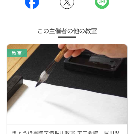
この主催者の他の教室
教室
きょうほ書院天満堀川教室 天三会館 堀川児