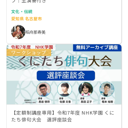
プ｜生演奏付き
文化・伝統
愛知県 名古屋市
稻舟那寿美
ワークショップ
【定額制講座専用】令和7年度 NHK学園 くに
たち俳句大会 選評座談会