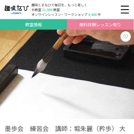
趣味とまなびで毎日を、もっと楽しく
お教室
21,000
教室
オンラインレッスン・ワークショップ
4,400
件
教室情報
無料体験レッスン有り
墨歩会 練習会 講師：堀朱麗（矜歩） 大