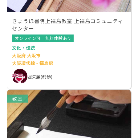
きょうほ書院上福島教室 上福島コミュニティ
センター
オンライン可
無料体験あり
文化・伝統
大阪府 大阪市
大阪環状線・福島駅
堀朱麗(矜歩)
教室