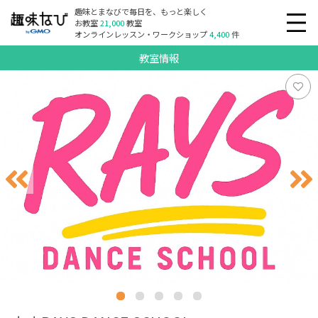
趣味とまなびで毎日を、もっと楽しく
お教室
21,000
教室
オンラインレッスン・ワークショップ
4,400
件
教室情報