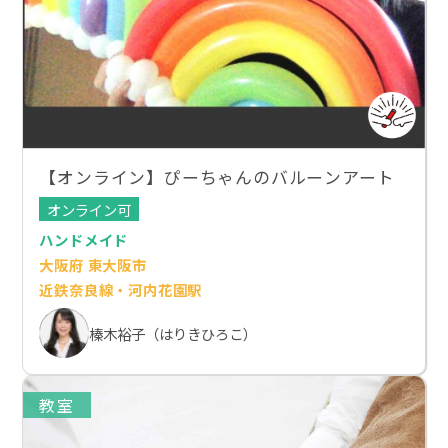
【オンライン】ぴーちゃんのバルーンアート
オンライン可
ハンドメイド
大阪府 東大阪市
近鉄奈良線・河内花園駅
榛木裕子（はりきひろこ）
教室