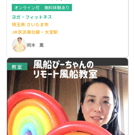
オンライン可
無料体験あり
ヨガ・フィットネス
埼玉県 さいたま市
JR京浜東北線・大宮駅
岡本 薫
教室