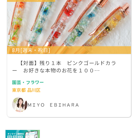
8月[週末・祝日]
【対面】残り１本 ピンクゴールドカラ
ー お好きな本物のお花を１００…
園芸・フラワー
東京都 品川区
ＭＩＹＯ ＥＢＩＨＡＲＡ