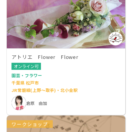
アトリエ Flower Flower
オンライン可
園芸・フラワー
千葉県 松戸市
JR常磐線(上野～取手)・北小金駅
倉原 由加
ワークショップ