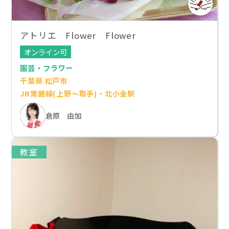
アトリエ Flower Flower
オンライン可
園芸・フラワー
千葉県 松戸市
JR常磐線(上野～取手)・北小金駅
倉原 由加
教室