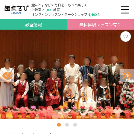
趣味とまなびで毎日を、もっと楽しく
お教室
21,000
教室
オンラインレッスン・ワークショップ
4,400
件
教室情報
無料体験レッスン有り