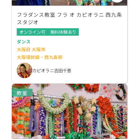
フラダンス教室 フラ オ カピオラニ 西九条
スタジオ
オンライン可
無料体験あり
ダンス
大阪府 大阪市
大阪環状線・西九条駅
カピオラニ吉田千恵
教室