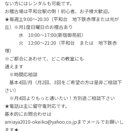
ない方にはレンタルも可能です。
お稽古場は平和台駅の側！初心者、お子様大歓迎。
★毎週土9:00～20:30（平和台 地下鉄赤塚または光が
丘）※月1度日曜日のお稽古あり
水 10:00〜17:00(新宿御苑前）
火 12:00～21:20（平和台 または 地下鉄赤
塚）
※ご都合にあわせて、どこの教室にも
通えます
※時間応相談
基本4回/月（月2回、3回をご希望の方は是非ご相談下
さい）
※月4回よりもっと通いたい！方別途ご相談下さい
★電話は主に留守電対応です。
基本的にお問合わせは
amiaya2010-okeiko@yahoo.co.jpまでメールでお願いし
ます★