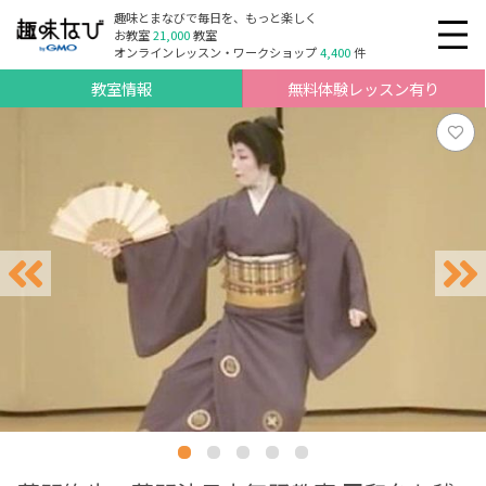
趣味とまなびで毎日を、もっと楽しく
お教室
21,000
教室
オンラインレッスン・ワークショップ
4,400
件
教室情報
無料体験レッスン有り