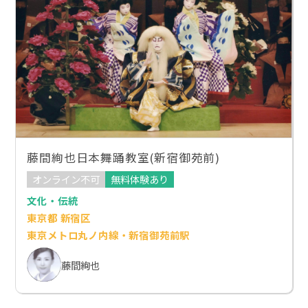
藤間絢也日本舞踊教室(新宿御苑前)
オンライン不可
無料体験あり
文化・伝統
東京都 新宿区
東京メトロ丸ノ内線・新宿御苑前駅
藤間絢也