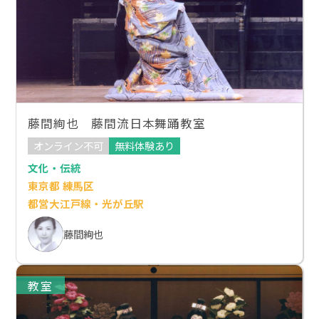
藤間絢也 藤間流日本舞踊教室
オンライン不可
無料体験あり
文化・伝統
東京都 練馬区
都営大江戸線・光が丘駅
藤間絢也
教室