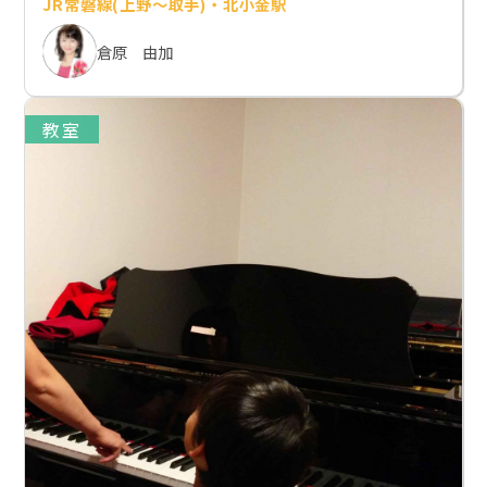
JR常磐線(上野～取手)・北小金駅
倉原 由加
教室