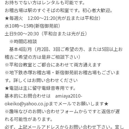
お持ちでない方はレンタルも可能です。
お稽古場は駅のすぐそばの和室です。初心者大歓迎。
★毎週火 12:00～21:20(光が丘または平和台）
水10時〜15時(新宿御苑前）
土日9:00～20:30（平和台または光が丘）
※時間応相談
基本4回/月（月2回、3回ご希望の方、または5回以上お
稽古ご希望の方は是非ご相談下さい）
※平和台教室とご都合にあわせて両方通えます
※地下鉄赤塚お稽古場・新宿御苑前お稽古場もございま
す。詳しくはお問い合わせください
★電話は主に留守電録音専用です。
基本的にお問合わせは amiaya2010-
okeiko@yahoo.co.jpまでメールでお願いします★
※趣味なびのお問い合わせフォームからですと返信が遅
れる可能性があります。
必ず、上記メールアドレスからお問い合わせ下さい。宜し