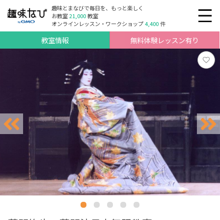
趣味とまなびで毎日を、もっと楽しく
お教室
21,000
教室
オンラインレッスン・ワークショップ
4,400
件
教室情報
無料体験レッスン有り