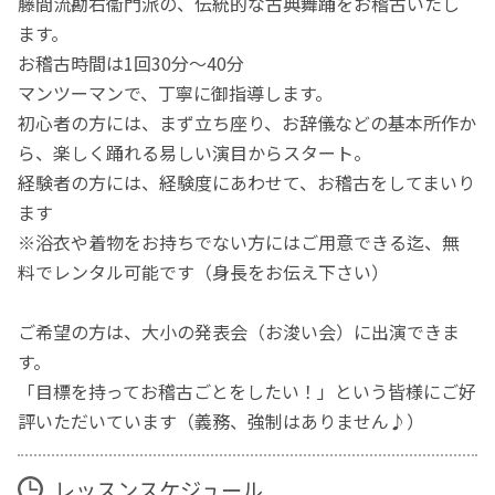
藤間流勘右衞門派の、伝統的な古典舞踊をお稽古いたし
ます。
お稽古時間は1回30分～40分
マンツーマンで、丁寧に御指導します。
初心者の方には、まず立ち座り、お辞儀などの基本所作か
ら、楽しく踊れる易しい演目からスタート。
経験者の方には、経験度にあわせて、お稽古をしてまいり
ます
※浴衣や着物をお持ちでない方にはご用意できる迄、無
料でレンタル可能です（身長をお伝え下さい）
ご希望の方は、大小の発表会（お浚い会）に出演できま
す。
「目標を持ってお稽古ごとをしたい！」という皆様にご好
評いただいています（義務、強制はありません♪）
レッスンスケジュール