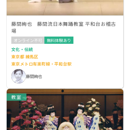
藤間絢也 藤間流日本舞踊教室 平和台お稽古
場
オンライン不可
無料体験あり
文化・伝統
東京都 練馬区
東京メトロ有楽町線・平和台駅
藤間絢也
教室