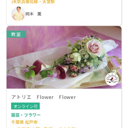
JR京浜東北線・大宮駅
岡本 薫
教室
アトリエ Flower Flower
オンライン可
園芸・フラワー
千葉県 松戸市