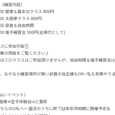
〘練習内容〙
1:00 健康＆基本功クラス 800円
2:00 太極拳クラス 800円
3:00 昼食＆自由時間
4:00 推手練習会 500円(会場代として)
スに参加可能👌
像の用紙をご覧ください♪
は①②クラスはご参加頂けませんが、自由時間＆推手練習会は
、なかなか練習場所が無い武器の自主練もOK✨私も剣等やりま
山✨イベント〙
)太極拳✕空手体験会in三重県
らのURLへ←盛況のうちに終了🙌来年同時期に開催予定📝