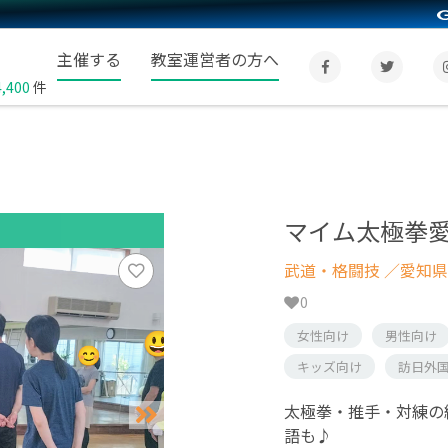
主催する
教室運営者の方へ
4,400
件
マイム太極拳
武道・格闘技
／愛知県
0
女性向け
男性向け
キッズ向け
訪日外
太極拳・推手・対練の
語も♪