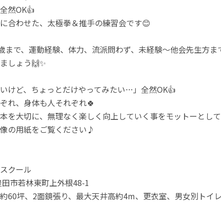
全然OK👍
に合わせた、太極拳＆推手の練習会です😊
0歳まで、運動経験、体力、流派問わず、未経験〜他会先生方ま
ましょう🙌✨
いけど、ちょっとだけやってみたい…」全然OK👍
ぞれ、身体も人それぞれ🍀
本を大切に、無理なく楽しく向上していく事をモットーとして
像の用紙をご覧ください♪
スクール
豊田市若林東町上外根48-1
積約60坪、2面鏡張り、最大天井高約4m、更衣室、男女別トイ