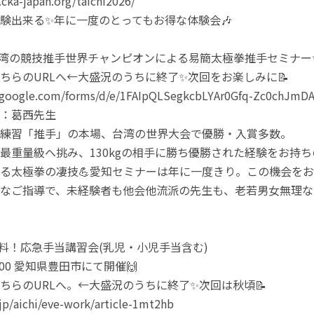
cka-japan.org/taichi2026/
験出来る✨年に一度のとってもお得な体験会🎶
土)台湾の競技推手世界チャンピオンによる易簡太極拳推手セミナー
らのURLへ←大盛況のうちに終了✨次回をお楽しみに📝
s.google.com/forms/d/e/1FAIpQLSegkcbLYAr0Gfq-Zc0chJm
：葛西先生
練習「推手」の本場、台湾の世界大会で優勝・入賞多数。
最重量級へ挑み、130kgの相手に勝ち優勝された経験をお持ち
る太極拳の凄技💪愛知セミナーは年に一度きり。この機会をお
なご指導で、未経験者も他会他流派の先生も、老若男女無理な
)無料！応急手当講習会(乳児・小児手当含む)
2:00 愛知県豊田市にて開催🙌
らのURLへ。←大盛況のうちに終了✨次回は秋頃📝
.jp/aichi/eve-work/article-1mt2hb