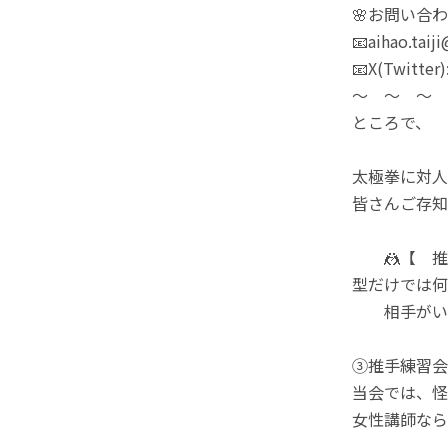
🌸お問い合わ
📧aihao.taij
📧X(Twit
〜 〜 〜 
ところで、
太極拳に対人
皆さんご存知
🤼【 推手
型だけでは何
相手がいる
③推手練習会
当会では、怪
女性講師なら