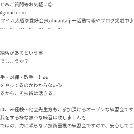
せ🌸ご質問等お気軽に😊
i@gmail.com
ter):マイム太極拳愛好会@xihuantaiji←活動情報やブログ掲載中♪
〜 〜 〜 〜 〜 〜 〜
練習があるという事
でしょうか？
・対練・散手 】🤼
をやってるのかわからない💦
からこそ技術は活きる。
は、未経験〜他会先生方もご参加頂けるオープンな練習会です
我をする様な無茶な練習は致しません💪
ではの、力に頼らない技術重視の練習会ですので、安心してご