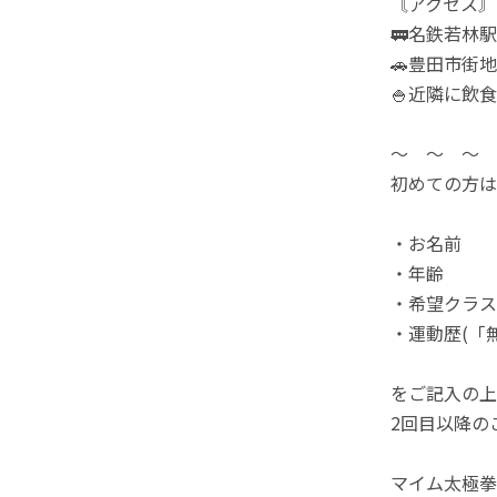
〘アクセス〙
🚃名鉄若林
🚗豊田市街
🍚近隣に飲
〜 〜 〜 
初めての方は
・お名前
・年齢
・希望クラス
・運動歴(「
をご記入の上
2回目以降の
マイム太極拳