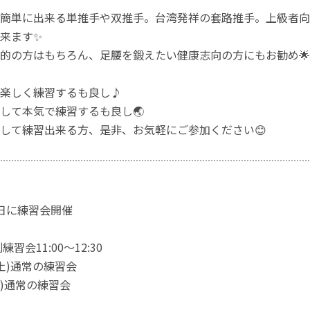
簡単に出来る単推手や双推手。台湾発祥の套路推手。上級者向
来ます✨
的の方はもちろん、足腰を鍛えたい健康志向の方にもお勧め🌟
楽しく練習するも良し♪
して本気で練習するも良し🌏
して練習出来る方、是非、お気軽にご参加ください😊
日に練習会開催
練習会11:00〜12:30
5(土)通常の練習会
(土)通常の練習会