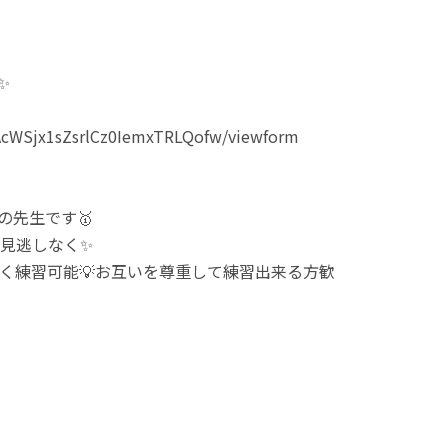
✨
DAcWSjx1sZsrlCz0IemxTRLQofw/viewform
の先生です🥇
見逃しなく✨
く練習可能💡お互いを尊重して練習出来る方歓