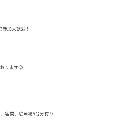
で参加大歓迎！
おります😊
レ、客間、駐車場5台分有り