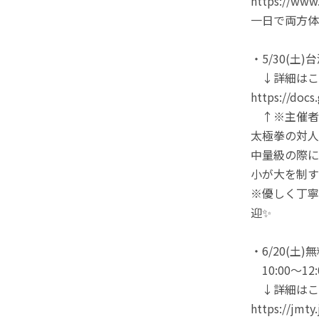
https://www.
一日で両方体
・5/30(
↓詳細はこち
https://doc
↑※主催者
太極拳の対人
中量級の際に
小が大を制す
※優しく丁寧
迎✨
・6/20(土
10:00～1
↓詳細はこち
https://jmty