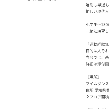
遅刻も早退も
忙しい現代人
小学生〜13
一緒に練習し
「運動経験無
目的は人それ
当会では、基
詳細は添付画
〘場所〙
マイムダンス
住所:愛知県
💡フロア面