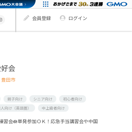
会員登録
ログイン
愛好会
 豊田市
親子向け
シニア向け
初心者向け
国人向け（英語圏）
中上級者向け
練習会🪷単発参加ＯＫ！応急手当講習会や中国