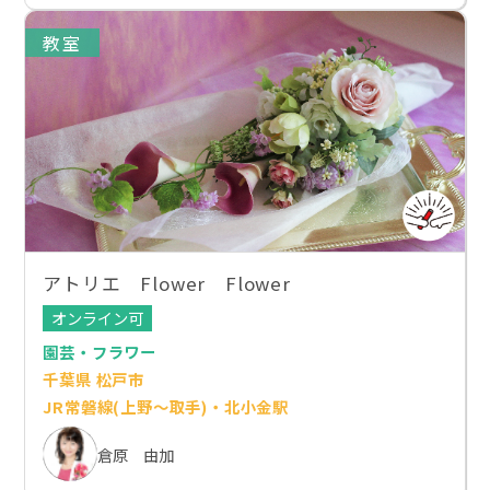
教室
アトリエ Flower Flower
オンライン可
園芸・フラワー
千葉県 松戸市
JR常磐線(上野～取手)・北小金駅
倉原 由加