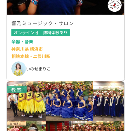
響乃ミュージック・サロン
オンライン可
無料体験あり
楽器・音楽
神奈川県 横浜市
相鉄本線・二俣川駅
いのせまりこ
教室