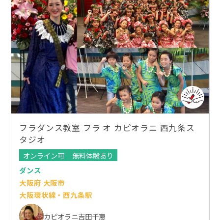
フラダンス教室 フラ オ カピオラニ 西九条ス
タジオ
オンライン可
無料体験あり
ダンス
大阪府 大阪市
大阪環状線・西九条駅
カピオラニ吉田千恵